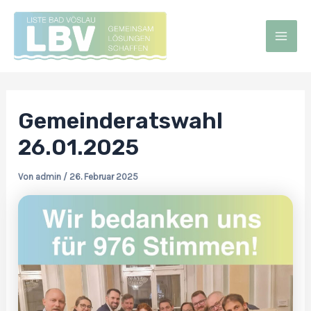
Zum
Post
Mai
Inhalt
navigation
Men
springen
Gemeinderatswahl
26.01.2025
Von
admin
/
26. Februar 2025